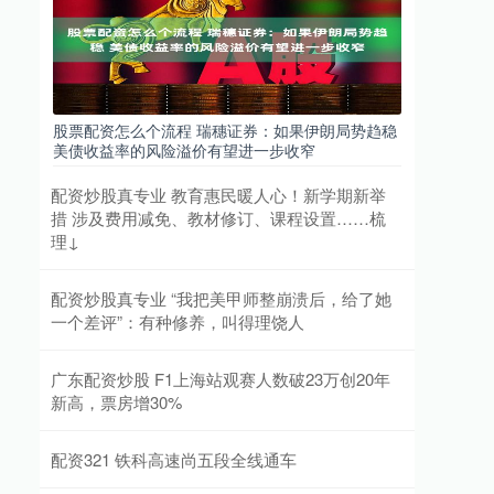
股票配资怎么个流程 瑞穗证券：如果伊朗局势趋稳
美债收益率的风险溢价有望进一步收窄
配资炒股真专业 教育惠民暖人心！新学期新举
措 涉及费用减免、教材修订、课程设置……梳
理↓
配资炒股真专业 “我把美甲师整崩溃后，给了她
一个差评”：有种修养，叫得理饶人
广东配资炒股 F1上海站观赛人数破23万创20年
新高，票房增30%
配资321 铁科高速尚五段全线通车