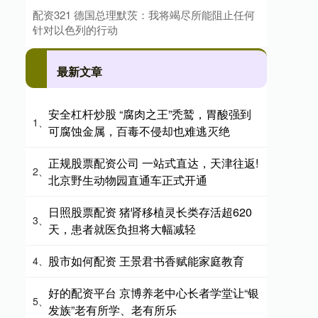
配资321 德国总理默茨：我将竭尽所能阻止任何
针对以色列的行动
最新文章
安全杠杆炒股 “腐肉之王”秃鹫，胃酸强到
1、
可腐蚀金属，百毒不侵却也难逃灭绝
正规股票配资公司 一站式直达，天津往返!
2、
北京野生动物园直通车正式开通
日照股票配资 猪肾移植灵长类存活超620
3、
天，患者就医负担将大幅减轻
股市如何配资 王景君书香赋能家庭教育
4、
好的配资平台 京博养老中心长者学堂让“银
5、
发族”老有所学、老有所乐