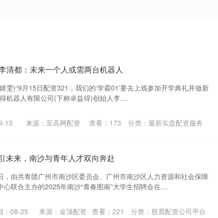
益得李清都：未来一个人或需两台机器人
谢婧雯)“9月15日配资321，我们的‘学霸01’要去上戏参加开学典礼并做新
机器人有限公司(下称卓益得)创始人李....
-13
来源：至高网配资
查看：
173
分类：
最新实盘配资服务
职”引未来，南沙与青年人才双向奔赴
22日，由共青团广州市南沙区委员会、广州市南沙区人力资源和社会保障
联合主办的2025年南沙“青春图南”大学生招聘会在....
：08-25
来源：金顶配资
查看：
221
分类：
股票配资公司平台