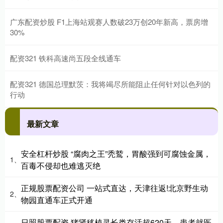
广东配资炒股 F1上海站观赛人数破23万创20年新高，票房增
30%
配资321 铁科高速尚五段全线通车
配资321 德国总理默茨：我将竭尽所能阻止任何针对以色列的
行动
最新文章
安全杠杆炒股 “腐肉之王”秃鹫，胃酸强到可腐蚀金属，
1、
百毒不侵却也难逃灭绝
正规股票配资公司 一站式直达，天津往返!北京野生动
2、
物园直通车正式开通
日照股票配资 猪肾移植灵长类存活超620天，患者就医