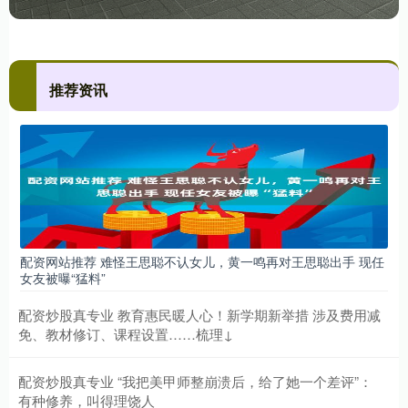
推荐资讯
配资网站推荐 难怪王思聪不认女儿，黄一鸣再对王思聪出手 现任
女友被曝“猛料”
配资炒股真专业 教育惠民暖人心！新学期新举措 涉及费用减
免、教材修订、课程设置……梳理↓
配资炒股真专业 “我把美甲师整崩溃后，给了她一个差评”：
有种修养，叫得理饶人